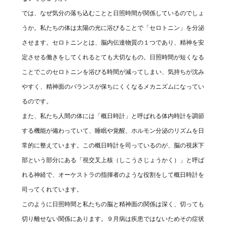
では、なぜ気分の落ち込むことと日照時間が関係しているのでしょ
うか。私たちの体は太陽の光に浴びることで「セロトニン」を分泌
させます。セロトニンとは、脳内伝達物質の１つであり、精神を安
定させる働きをしてくれるとても大切なもの。日照時間が短くなる
ことでこのセロトニンを浴びる時間が減ってしまい、気持ちが沈み
やすく、精神面のバランスが保ちにくくなるメカニズムになってい
るのです。
また、私たち人間の体には「概日時計」と呼ばれる体内時計を調節
する機能が備わっていて、睡眠や覚醒、ホルモン分泌のリズムを日
常的に整えています。この概日時計を司っているのが、脳の視床下
部という部分にある「視交叉上核（しこうさじょうかく）」と呼ば
れる神経で、オーケストラの指揮者のような役割をして概日時計を
司ってくれています。
このように日照時間と私たちの脳と精神面の関係は深く、切っても
切り離せない関係にあります。９月病は疾患ではないためその症状