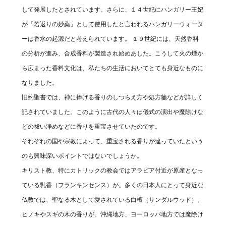
して発展したとされています。さらに、１４世紀にハンガリー王妃
が「若返りの妙薬」として使用したと言われるハンガリーウォータ
ーは香水の起源だと考えられています。 １９世紀には、天然香料
の分析が進み、合成香料が製造され始めあした。こうして火の煙か
ら広まった香料文化は、私たちの生活においてとても身近なものに
なりました。
旧約聖書では、神に捧げる香りのしつらえ方や処方箋などが詳しく
記されていました。このように古代の人々は儀式の演出や魔除けな
どの祓い浄めなどに香りを重宝させていたのです。
それぞれの国や宗教によって、重宝される香りが違っていたという
のも興味深いポイントではないでしょうか。
キリスト教、特にカトリックの教会ではアラビア付近が原産となっ
ている乳香（フランキンセンス）が。多くの日本人にとって身近な
仏教では、聖なる木として愛されている白檀（サンダルウッド）、
ヒノキやスギの木の香りが。沖縄地方、ヨーロッパ地方では魔除け