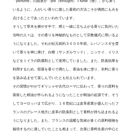
「perfume」の由来が「pre（throught）＋fume（煙）」から来て
いるように、人がいい香りに接した最初の方法こそが偶然にも火を
点けることであったといわれています。
そうして草木を燃やす中で、煙と一緒に立ち上がる香りに気付いた
当時の人々は、その香りを神秘的なものとして宗教儀式に用いるよ
うになりました。それが紀元前約３０００年前。レバノンスギを焚
いて香りを神に捧げ、白檀（サンダルウッド）、ニッケイ、イリス
などをミイラの防腐剤として使用していました。また、防臭効果を
利用するため、部屋を香りで満たし、香油を体に塗り、衣料に香り
を染み込ませて楽しんでいたとも伝えられています。
その習慣がやがてギリシャや古代ローマに伝わって、香りの原料を
蒸留した精油が作られるようになったことが精油の起源です。そう
してヨーロッパまで広がり、１６世紀には皮革産業が盛んだったフ
ランスのグレース地方に皮革の防臭剤として香料が持ち込まれるよ
うになりました。また、フランスの温暖な気候が多くの原料植物を
栽培するのに適していたことも相まって、次第に香料生産の中心と