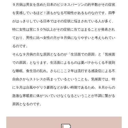
９月病は男女を含めた日本のビジネスパーソンの約半数がその症状
を実感しているほど！誰もがなる可能性があるものなのです。四季
がはっきりしている日本ではその症状に悩まされている人が多く、
特に女性は実に５０%以上がその症状に当てはまることが発表され
ており、男性に比べ女性の方が９月病になりやすいと考えられてい
るのです。
そんな９月病の主な原因となるのが「生活面での原因」と「気候面
での原因」となります。生活面によるものは夏バテからくる不規則
な睡眠、食生活の乱れ。さらにここ２年は流行する感染症による不
自由さからストレスが高まっているということも。気候面では、特
に９月は台風やゲリラ豪雨などが多い時期であるため、８月からの
急激な寒暖差に体がついていけなくなるということが不調に繋がる
原因となるのです。