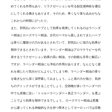
めてくれる作用もあり、リラクゼーションを司る副交感神経を優位
にしてくれる働きもあります。そのため、寒くなり落ち込みがちな
これからの時期にぴったり。
また、邪気払いのハーブとして効果を発揮してくれるのはラベンダ
ー精油とローズマリー精油。古代ローマから親しまれてきたハーブ
は香りに魔除けの力があるとされていて、邪気払いに強力な効果が
期待できるとされています。ラベンダー精油はアロマテラピーを代
表するリラクゼーション効果の高い精油。その効能も非常に幅広い
ですが、ラベンダー精油にも浄化の作用があります。なんとなく疲
れを感じたり気分がどんよりしてしまう時、ラベンダー精油の香り
を嗅ぎながら深く深呼吸してみましょう。ふと肩の力が抜け、気持
ちのデトックスができることでしょう。交雑種が多いラベンダーの
中でも原種に近い「トゥルーラベンダー＝真正ラベンダー」を選ぶ
ことでより効果を期待できるでしょう。 ローズマリー精油は悪魔
から護ってくれる神秘的な力を持つ聖木としてヨーロッパでは宗教