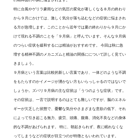
特に台風やゲリラ豪雨などの気圧の変化が著しくなる８月の終わり
から９月にかけては、激しく気分が落ち込むなどの症状に悩まされ
る方が急増します。このことから近年では夏の終わりから９月にか
けて現れる不調のことを「９月病」と呼んでいます。そんな９月病
のつらい症状を緩和するには精油がおすすめです。 今回は秋に急
増する精神不調のメカニズムと精油の関係にについて詳しく見てい
きましょう。
９月病という言葉は比較的新しい言葉であり、一体どのような不調
をもたらすのかイメージが湧かない方もいらっしゃるのではないで
しょうか。ズバリ９月病の主な症状は「うつのような症状」です。
その症状は、一言で説明するのはとても難しいですが、脳のエネル
ギーが欠乏した状態で、憂鬱な気分やさまざまな意欲の低下、それ
によって引き起こる無力、疲労、頭痛、腹痛、消化不良などの身体
的な不調があげられます。 特に、朝起きられず、夜に眠れなくな
ってしまうなどの症状が目立つのが特徴ともいわれています。