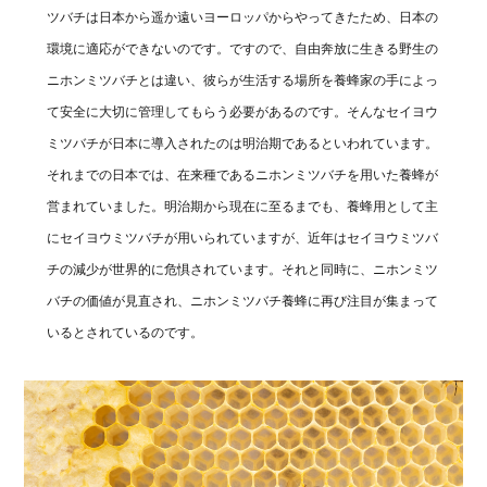
ツバチは日本から遥か遠いヨーロッパからやってきたため、日本の
環境に適応ができないのです。ですので、自由奔放に生きる野生の
ニホンミツバチとは違い、彼らが生活する場所を養蜂家の手によっ
て安全に大切に管理してもらう必要があるのです。そんなセイヨウ
ミツバチが日本に導入されたのは明治期であるといわれています。
それまでの日本では、在来種であるニホンミツバチを用いた養蜂が
営まれていました。明治期から現在に至るまでも、養蜂用として主
にセイヨウミツバチが用いられていますが、近年はセイヨウミツバ
チの減少が世界的に危惧されています。それと同時に、ニホンミツ
バチの価値が見直され、ニホンミツバチ養蜂に再び注目が集まって
いるとされているのです。