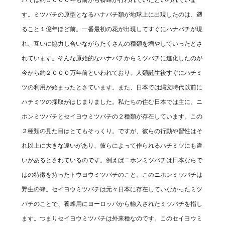
す。ミツバチの原型となるハナバチ類が地球上に出現したのは、遡
ること１億年ほど前。一番最初の花が出現してすぐにハナバチが現
れ、互いに協力し合いながらたくさんの種類を増やしていったとさ
れています。そんな原始的なハナバチからミツバチに進化したのが
今から約２０００万年前といわれており、人類誕生後すぐにハチミ
ツの利用が始まったとさています。また、日本では縄文時代以前に
ハチミツの採取がはじまりました。私たちの住む日本では主に、ニ
ホンミツバチとセイヨウミツバチの２種類が存在しています。この
２種類の見た目はとてもそっくり。ですが、彼らの行動や習性はそ
れ以上に大きな違いがあり、彼らによって作られるハチミツにも違
いがあるとされているのです。例えばニホンミツバチは日本ならで
はの特徴を持ったトウヨウミツバチのこと。このニホンミツバチは
野生の蜂。セイヨウミツバチは元々日本に存在していなかったミツ
バチのことで、養蜂用にヨーロッパから輸入されたミツバチを指し
ます。つまりセイヨウミツバチは外来種なのです。このセイヨウミ