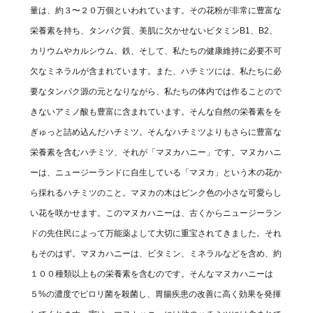
量は、約３〜２０万個といわれています。その花粉が非常に豊富な
栄養素を持ち、タンパク質、美肌に欠かせないビタミンB1、B2、
カリウムやカルシウム、鉄、そして、私たちの健康維持に必要不可
欠なミネラルが含まれています。また、ハチミツには、私たちに必
要なタンパク源の元となりながら、私たちの体内では作ることので
きないアミノ酸も豊富に含まれています。そんな自然の栄養素をを
ぎゅっと詰め込んだハチミツ。そんなハチミツよりもさらに豊富な
栄養素を含むハチミツ、それが「マヌカハニー」です。マヌカハニ
ーは、ニュージーランドに自生している「マヌカ」という木の花か
ら採れるハチミツのこと。マヌカの木はピンク色の小さな可愛らし
い花を咲かせます。このマヌカハニーは、古くからニュージーラン
ドの先住民によって万能薬よして大切に重宝されてきました。それ
もそのはず。マヌカハニーは、ビタミン、ミネラルなどを含め、約
１００種類以上もの栄養素を含むのです。そんなマヌカハニーは
５%の濃度でピロリ菌を殺菌し、胃腸疾患の改善に高く効果を発揮