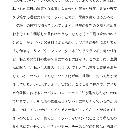
に美味しいハチミツを恵んでくれるだけではありません。例えば、
私たちの毎日の健康的な食事に欠かせない果物や野菜。果物や野菜
を栽培する過程においてミツバチたちは、果実を実らせるための
「受粉」の役割も補ってくれています。世界の食料の９割を占める
およそ１００種類もの農作物のうち、なんとその７割（全体の約３
分の１）がミツバチの受粉によるもの。ミツバチの受粉により実る
主な作物は、リンゴやニンジン、タマネギやサクランボ、梅や桃な
ど、私たちの毎日の食事で目にするものばかり。このように、生態
系に限らず、私たち人間の生活においてもとても重要な貢献を果た
しているミツバチ。そんなミツバチは近年、世界中において数が減
少しているといわれています。実際に、２０１８年時点で、アメリ
カ合衆国におけるミツバチのコロニーの４０%が消滅したといわれ
ています。今、私たちの食生活はミツバチに頼りきっているのが現
状。では、ミツバチがいなくなると一体どのようなことが起きてし
まうのでしょうか。例えば、ミツバチがいなくなることで私たちの
食生活に欠かせない、牛乳やバター、チーズなどの乳製品が消滅す