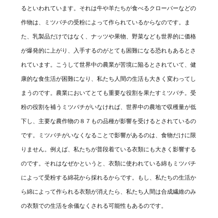
るといわれています。それは牛や羊たちが食べるクローバーなどの
作物は、ミツバチの受粉によって作られているからなのです。ま
た、乳製品だけではなく、ナッツや果物、野菜なども世界的に価格
が爆発的に上がり、入手するのがとても困難になる恐れもあるとさ
れています。こうして世界中の農業が苦境に陥るとされていて、健
康的な食生活が困難になり、私たち人間の生活も大きく変わってし
まうのです。農業においてとても重要な役割を果たすミツバチ。受
粉の役割を補うミツバチがいなければ、世界中の農地で収穫量が低
下し、主要な農作物の８７もの品種が影響を受けるとされているの
です。ミツバチがいなくなることで影響があるのは、食物だけに限
りません。例えば、私たちが普段着ている衣類にも大きく影響する
のです。それはなぜかというと、衣類に使われている綿もミツバチ
によって受粉する綿花から採れるからです。もし、私たちの生活か
ら綿によって作られる衣類が消えたら、私たち人間は合成繊維のみ
の衣類での生活を余儀なくされる可能性もあるのです。