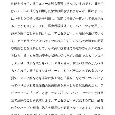
効能を持っているフェノール酸も豊富に含んでいるのです。日本で
はハチミツの成分を利用した治療は聞き慣れませんが、国によって
はハチミツの持つ成分を利用し、実際に治療の一貫として使用され
ることがあります。また、医療現場以外にも、ハチミツを使用して
身体を癒すことを目的とした「アピセラピー」も注目を浴びていま
す。アピセラピーとはハチミツのみならず、ミツバチが植物の新芽
や樹脂などを原料として、その高い抗菌性で外敵やウイルスの進入
を防ぎ、巣内を無菌の安全な状態に保つための物質である「プロポ
リス」や、良質な成分をバランス良く含み、女王バチのみがたべれ
るとされている「ロイヤルゼリー」、ミツバチにとってのタンパク
質で、アミノ酸などを非常に多く含む「花粉」などのミツバチによ
って作り出される生産物の医療効果を利用した自然治療のこと。ア
ピセラピーの「アピ」とは、ラテン語でミツバチ、セラピーとは英
語で治療のことを意味します。アピセラピーを実践する際は、品質
の良いハーブや精油、処方や活用法が必要となってきます。それ以