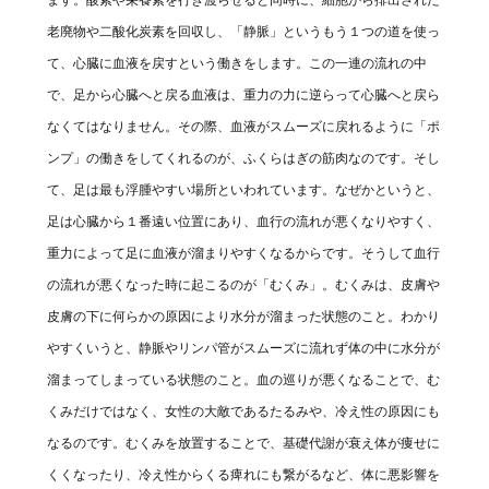
老廃物や二酸化炭素を回収し、「静脈」というもう１つの道を使っ
て、心臓に血液を戻すという働きをします。この一連の流れの中
で、足から心臓へと戻る血液は、重力の力に逆らって心臓へと戻ら
なくてはなりません。その際、血液がスムーズに戻れるように「ポ
ンプ」の働きをしてくれるのが、ふくらはぎの筋肉なのです。そし
て、足は最も浮腫やすい場所といわれています。なぜかというと、
足は心臓から１番遠い位置にあり、血行の流れが悪くなりやすく、
重力によって足に血液が溜まりやすくなるからです。そうして血行
の流れが悪くなった時に起こるのが「むくみ」。むくみは、皮膚や
皮膚の下に何らかの原因により水分が溜まった状態のこと。わかり
やすくいうと、静脈やリンパ管がスムーズに流れず体の中に水分が
溜まってしまっている状態のこと。血の巡りが悪くなることで、む
くみだけではなく、女性の大敵であるたるみや、冷え性の原因にも
なるのです。むくみを放置することで、基礎代謝が衰え体が痩せに
くくなったり、冷え性からくる痺れにも繋がるなど、体に悪影響を