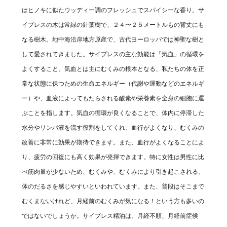
はヒノキに似たウッディー調のフレッシュでスパイシーな香り。サ
イプレスの木は常緑の針葉樹で、２４〜２５メートルもの背丈にも
なる樹木。地中海沿岸地方原産で、古代ヨーロッパでは神聖な樹と
して愛されてきました。サイプレスの主な効能は「気血」の循環を
よくすること。気血とは主にむくみの根本となる、私たちの体を正
常な状態に保つための生命エネルギー（代謝や運動などのエネルギ
ー）や、血液によってもたらされる酸素や栄養素を全身の細胞に運
ぶことを指します。気血の循環が良くなることで、体内に停滞した
水分やリンパ液を流す役割をしてくれ、血行がよくなり、むくみの
改善に非常に効果が期待できます。また、血行がよくなることによ
り、疲労の回復にも高く効果が発揮できます。特に女性は男性に比
べ筋肉量が少ないため、むくみや、むくみにより引き起こされる、
体のだるさを感じやすいといわれています。また、普段はそこまで
むくまないけれど、月経前のむくみが気になる！という方も多いの
ではないでしょうか。サイプレス精油は、月経不順、月経前症候