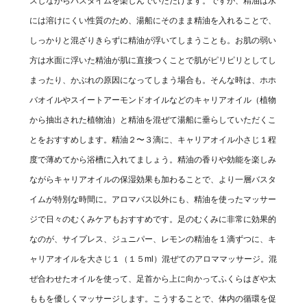
スしながらバスタイムを楽しんでいただけます。ですが、精油は水
には溶けにくい性質のため、湯船にそのまま精油を入れることで、
しっかりと混ざりきらずに精油が浮いてしまうことも。お肌の弱い
方は水面に浮いた精油が肌に直接つくことで肌がピリピリとしてし
まったり、かぶれの原因になってしまう場合も。そんな時は、ホホ
バオイルやスイートアーモンドオイルなどのキャリアオイル（植物
から抽出された植物油）と精油を混ぜて湯船に垂らしていただくこ
とをおすすめします。精油２〜３滴に、キャリアオイル小さじ１程
度で薄めてから浴槽に入れてましょう。精油の香りや効能を楽しみ
ながらキャリアオイルの保湿効果も加わることで、より一層バスタ
イムが特別な時間に。アロマバス以外にも、精油を使ったマッサー
ジで日々のむくみケアもおすすめです。足のむくみに非常に効果的
なのが、サイプレス、ジュニパー、レモンの精油を１滴ずつに、キ
ャリアオイルを大さじ１（１５ml）混ぜてのアロママッサージ。混
ぜ合わせたオイルを使って、足首から上に向かってふくらはぎや太
ももを優しくマッサージします。こうすることで、体内の循環を促