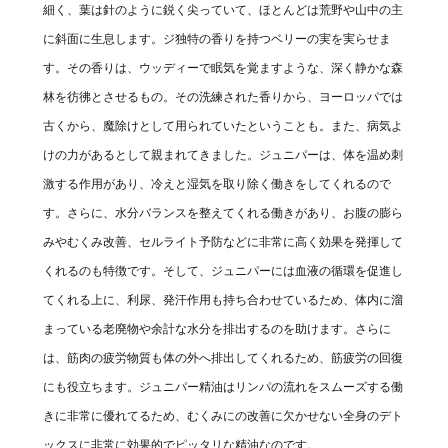
細く、葉は針のように鋭く尖っていて、ほとんどは荒野や山中の主
に斜面に生息します。ジ独特の香りを持つベリーの実を実らせま
す。その香りは、ウッディーで眠気を覚ますような、深く静かな森
林を彷彿とさせるもの。その洗練された香りから、ヨーロッパでは
古くから、魔除けとして用られていたということも。また、病気よ
けの力があるとして親まれてきました。ジュニパーは、体を温め刺
激する作用があり、冷えと湿気を取り除く働きをしてくれるので
す。さらに、水分バランスを整えてくれる働きがあり、お腹の膨ら
みやむくみ改善、セルライト予防などに非常に高く効果を発揮して
くれるのも特徴です。そして、ジュニパーには血液の循環を促進し
てくれる上に、利尿、発汗作用も持ち合わせているため、体内に溜
まっている老廃物や余計な水分を排出するのを助けます。さらに
は、筋肉の疲労物質も体の外へ排出してくれるため、筋疲労の回復
にも役立ちます。ジュニパー精油はリンパの流れをスムーズする働
きに非常に優れてるため、むくみにの改善に欠かせない全身のデト
ックスに非常に効果的でピッタリな精油なのです。