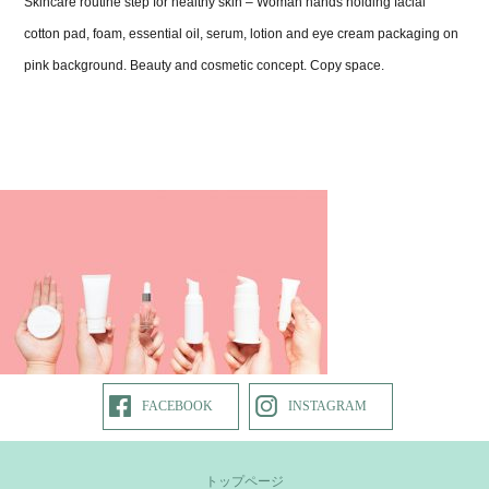
Skincare routine step for healthy skin – Woman hands holding facial
cotton pad, foam, essential oil, serum, lotion and eye cream packaging on
pink background. Beauty and cosmetic concept. Copy space.
FACEBOOK
INSTAGRAM
トップページ