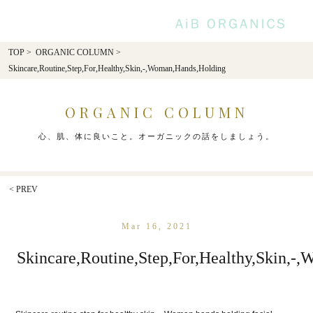
AiB Or
TOP
>
ORGANIC COLUMN
>
Skincare,Routine,Step,For,Healthy,Skin,-,Woman,Hands,Holding
ORGANIC COLUMN
心、肌、体に良いこと。オーガニックの話をしましょう。
< PREV
Mar 16, 2021
Skincare,Routine,Step,For,Healthy,Skin,-