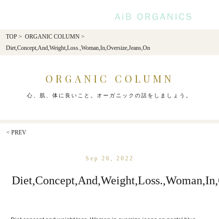
AiB Organ
TOP
>
ORGANIC COLUMN
>
Diet,Concept,And,Weight,Loss.,Woman,In,Oversize,Jeans,On
ORGANIC COLUMN
心、肌、体に良いこと。オーガニックの話をしましょう。
< PREV
Sep 26, 2022
Diet,Concept,And,Weight,Loss.,Woman,In,