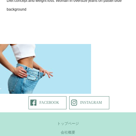
Diet concept and weight loss. Woman in oversize jeans on pastel blue
background
FACEBOOK
INSTAGRAM
トップページ
会社概要