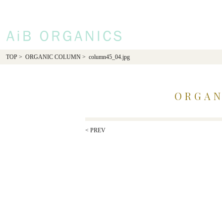
AiB Organics
TOP
>
ORGANIC COLUMN
> column45_04.jpg
ORGAN
< PREV