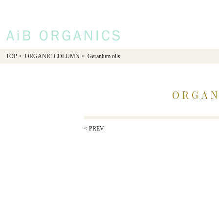
AiB Organics
TOP
>
ORGANIC COLUMN
> Geranium oils
ORGAN
< PREV