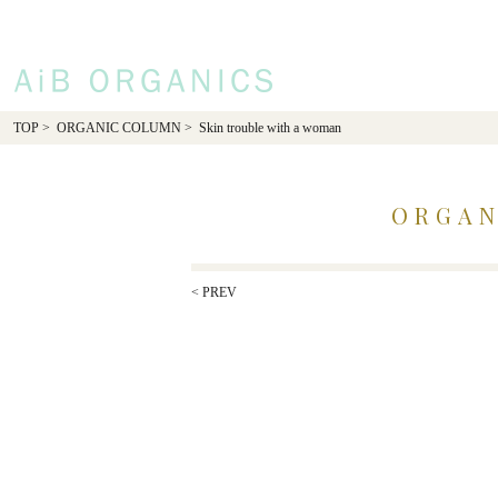
AiB Organics
TOP
>
ORGANIC COLUMN
> Skin trouble with a woman
ORGAN
< PREV